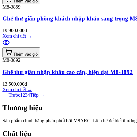
Thêm vào giỏ
M8-3859
Ghế thư giãn phòng khách nhập khẩu sang trọng M
19.900.000đ
Xem chi tiết
→
Thêm vào giỏ
M8-3892
Ghế thư giãn nhập khẩu cao cấp, hiện đại M8-3892
13.500.000đ
Xem chi tiết
→
← Trước
1
2
3
4
Tiếp →
Thương hiệu
Sản phẩm chính hãng phân phối bởi M8ARC. Liên hệ để biết thương 
Chất liệu