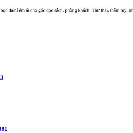
 bọc da/nỉ êm ái cho góc đọc sách, phòng khách. Thư thái, thẩm mỹ, n
93
881