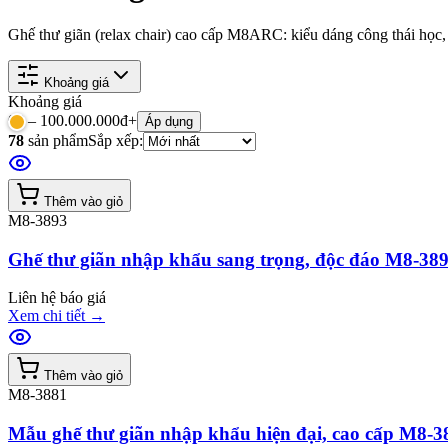
Ghế thư giãn (relax chair) cao cấp M8ARC: kiểu dáng công thái học,
Khoảng giá
Khoảng giá
0
đ –
100.000.000đ+
Áp dụng
78
sản phẩm
Sắp xếp:
Thêm vào giỏ
M8-3893
Ghế thư giãn nhập khẩu sang trọng, độc đáo M8-38
Liên hệ báo giá
Xem chi tiết
→
Thêm vào giỏ
M8-3881
Mẫu ghế thư giãn nhập khẩu hiện đại, cao cấp M8-3