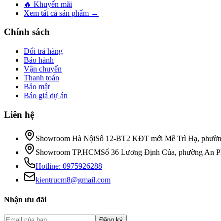
🔥 Khuyến mãi
Xem tất cả sản phẩm →
Chính sách
Đổi trả hàng
Bảo hành
Vận chuyển
Thanh toán
Bảo mật
Báo giá dự án
Liên hệ
Showroom Hà Nội
Số 12-BT2 KĐT mới Mễ Trì Hạ, phườn
Showroom TP.HCM
Số 36 Lương Định Của, phường An 
Hotline:
0975926288
kientrucm8@gmail.com
Nhận ưu đãi
Đăng ký