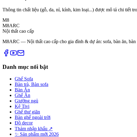
Thông tin chất liệu (gỗ, da, nỉ, kính, kim loại...) được mô tả chi tiết 
M8
M8ARC
Nội thất cao cấp
M8ARC — Nội thất cao cấp cho gia đình & dự án: sofa, bàn ăn, bàn trà,
Danh mục nổi bật
Ghế Sofa
Bàn trà, Bàn sofa
Bàn Ăn
Ghế Ăn
Giường ngủ
Kệ Tivi
Ghế thư giãn
Bàn ghế ngoài trời
Đồ decor
Thảm nhập khẩu ↗
✨ Sản phẩm mới 2026