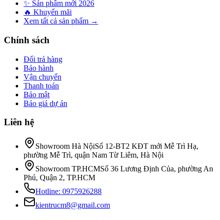
✨ Sản phẩm mới 2026
🔥 Khuyến mãi
Xem tất cả sản phẩm →
Chính sách
Đổi trả hàng
Bảo hành
Vận chuyển
Thanh toán
Bảo mật
Báo giá dự án
Liên hệ
Showroom Hà Nội
Số 12-BT2 KĐT mới Mễ Trì Hạ,
phường Mễ Trì, quận Nam Từ Liêm, Hà Nội
Showroom TP.HCM
Số 36 Lương Định Của, phường An
Phú, Quận 2, TP.HCM
Hotline:
0975926288
kientrucm8@gmail.com