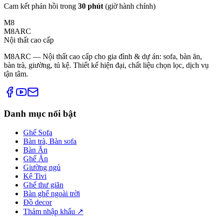
Cam kết phản hồi trong
30 phút
(giờ hành chính)
M8
M8ARC
Nội thất cao cấp
M8ARC — Nội thất cao cấp cho gia đình & dự án: sofa, bàn ăn,
bàn trà, giường, tủ kệ. Thiết kế hiện đại, chất liệu chọn lọc, dịch vụ
tận tâm.
Danh mục nổi bật
Ghế Sofa
Bàn trà, Bàn sofa
Bàn Ăn
Ghế Ăn
Giường ngủ
Kệ Tivi
Ghế thư giãn
Bàn ghế ngoài trời
Đồ decor
Thảm nhập khẩu ↗