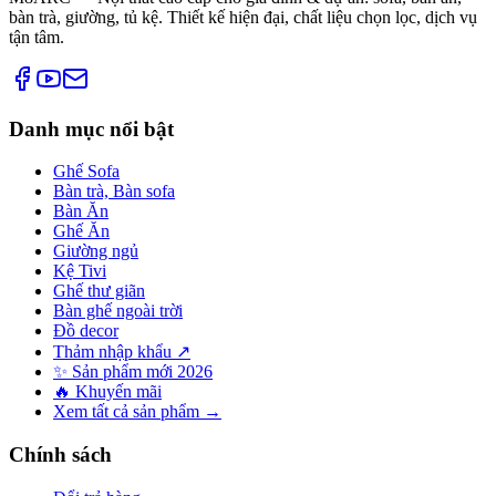
bàn trà, giường, tủ kệ. Thiết kế hiện đại, chất liệu chọn lọc, dịch vụ
tận tâm.
Danh mục nổi bật
Ghế Sofa
Bàn trà, Bàn sofa
Bàn Ăn
Ghế Ăn
Giường ngủ
Kệ Tivi
Ghế thư giãn
Bàn ghế ngoài trời
Đồ decor
Thảm nhập khẩu ↗
✨ Sản phẩm mới 2026
🔥 Khuyến mãi
Xem tất cả sản phẩm →
Chính sách