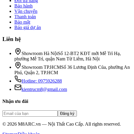
Đổi trả hàng
Bảo hành
Vận chuyển
Thanh toán
Bảo mật
Báo giá dự án
Liên hệ
Showroom Hà Nội
Số 12-BT2 KĐT mới Mễ Trì Hạ,
phường Mễ Trì, quận Nam Từ Liêm, Hà Nội
Showroom TP.HCM
Số 36 Lương Định Của, phường An
Phú, Quận 2, TP.HCM
Hotline:
0975926288
kientrucm8@gmail.com
Nhận ưu đãi
Đăng ký
©
2026
M8ARC.vn — Nội Thất Cao Cấp. All rights reserved.