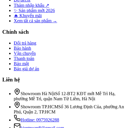
Thảm nhập khẩu ↗
✨ Sản phẩm mới 2026
🔥 Khuyến mãi
Xem tất cả sản phẩm →
Chính sách
Đổi trả hàng
Bảo hành
Vận chuyển
Thanh toán
Bảo mật
Báo giá dự án
Liên hệ
Showroom Hà Nội
Số 12-BT2 KĐT mới Mễ Trì Hạ,
phường Mễ Trì, quận Nam Từ Liêm, Hà Nội
Showroom TP.HCM
Số 36 Lương Định Của, phường An
Phú, Quận 2, TP.HCM
Hotline:
0975926288
kientrucm8@gmail.com