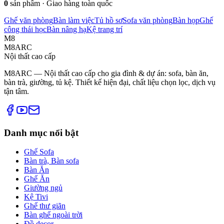
0
sản phẩm · Giao hàng toàn quốc
Ghế văn phòng
Bàn làm việc
Tủ hồ sơ
Sofa văn phòng
Bàn họp
Ghế
công thái học
Bàn nâng hạ
Kệ trang trí
M8
M8ARC
Nội thất cao cấp
M8ARC — Nội thất cao cấp cho gia đình & dự án: sofa, bàn ăn,
bàn trà, giường, tủ kệ. Thiết kế hiện đại, chất liệu chọn lọc, dịch vụ
tận tâm.
Danh mục nổi bật
Ghế Sofa
Bàn trà, Bàn sofa
Bàn Ăn
Ghế Ăn
Giường ngủ
Kệ Tivi
Ghế thư giãn
Bàn ghế ngoài trời
Đồ decor