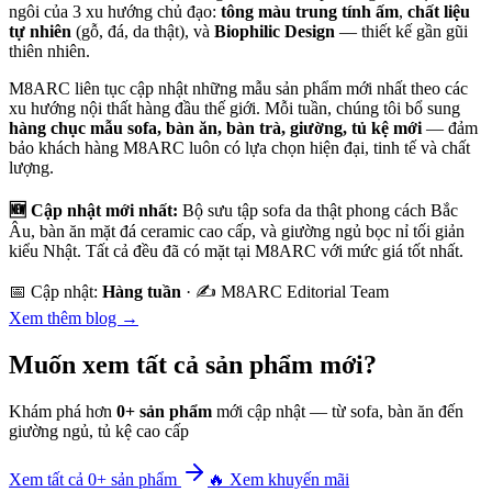
ngôi của 3 xu hướng chủ đạo:
tông màu trung tính ấm
,
chất liệu
tự nhiên
(gỗ, đá, da thật), và
Biophilic Design
— thiết kế gần gũi
thiên nhiên.
M8ARC liên tục cập nhật những mẫu sản phẩm mới nhất theo các
xu hướng nội thất hàng đầu thế giới. Mỗi tuần, chúng tôi bổ sung
hàng chục mẫu sofa, bàn ăn, bàn trà, giường, tủ kệ mới
— đảm
bảo khách hàng M8ARC luôn có lựa chọn hiện đại, tinh tế và chất
lượng.
🆕 Cập nhật mới nhất:
Bộ sưu tập sofa da thật phong cách Bắc
Âu, bàn ăn mặt đá ceramic cao cấp, và giường ngủ bọc nỉ tối giản
kiểu Nhật. Tất cả đều đã có mặt tại M8ARC với mức giá tốt nhất.
📅 Cập nhật:
Hàng tuần
· ✍️ M8ARC Editorial Team
Xem thêm blog →
Muốn xem tất cả sản phẩm mới?
Khám phá hơn
0
+ sản phẩm
mới cập nhật — từ sofa, bàn ăn đến
giường ngủ, tủ kệ cao cấp
Xem tất cả
0
+ sản phẩm
🔥 Xem khuyến mãi