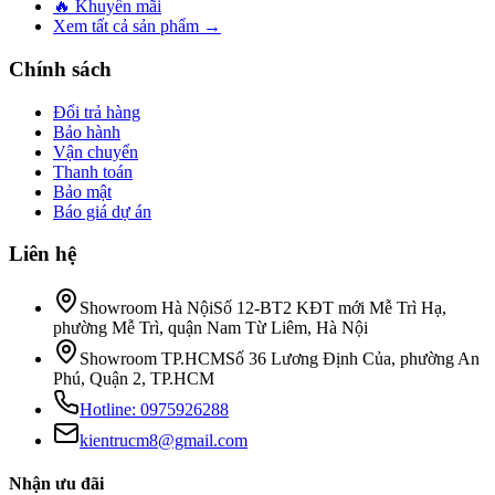
🔥 Khuyến mãi
Xem tất cả sản phẩm →
Chính sách
Đổi trả hàng
Bảo hành
Vận chuyển
Thanh toán
Bảo mật
Báo giá dự án
Liên hệ
Showroom Hà Nội
Số 12-BT2 KĐT mới Mễ Trì Hạ,
phường Mễ Trì, quận Nam Từ Liêm, Hà Nội
Showroom TP.HCM
Số 36 Lương Định Của, phường An
Phú, Quận 2, TP.HCM
Hotline:
0975926288
kientrucm8@gmail.com
Nhận ưu đãi