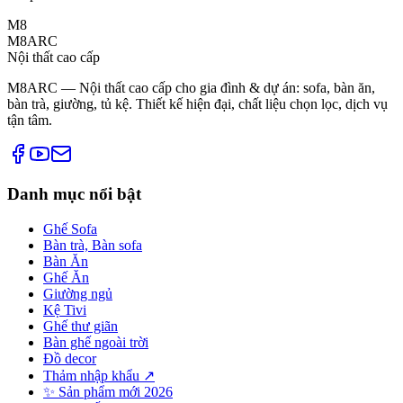
M8
M8ARC
Nội thất cao cấp
M8ARC — Nội thất cao cấp cho gia đình & dự án: sofa, bàn ăn,
bàn trà, giường, tủ kệ. Thiết kế hiện đại, chất liệu chọn lọc, dịch vụ
tận tâm.
Danh mục nổi bật
Ghế Sofa
Bàn trà, Bàn sofa
Bàn Ăn
Ghế Ăn
Giường ngủ
Kệ Tivi
Ghế thư giãn
Bàn ghế ngoài trời
Đồ decor
Thảm nhập khẩu ↗
✨ Sản phẩm mới 2026