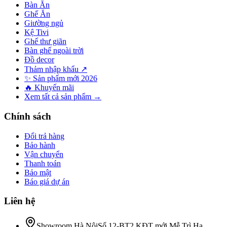
Bàn Ăn
Ghế Ăn
Giường ngủ
Kệ Tivi
Ghế thư giãn
Bàn ghế ngoài trời
Đồ decor
Thảm nhập khẩu ↗
✨ Sản phẩm mới 2026
🔥 Khuyến mãi
Xem tất cả sản phẩm →
Chính sách
Đổi trả hàng
Bảo hành
Vận chuyển
Thanh toán
Bảo mật
Báo giá dự án
Liên hệ
Showroom Hà Nội
Số 12-BT2 KĐT mới Mễ Trì Hạ,