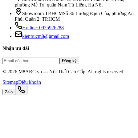
phường Mễ Trì, quận Nam Từ Liêm, Hà Nội
Showroom TP.HCM
Số 36 Lương Định Của, phường An
Phú, Quận 2, TP.HCM
Hotline:
0975926288
kientrucm8@gmail.com
Nhận ưu đãi
Đăng ký
©
2026
M8ARC.vn — Nội Thất Cao Cấp. All rights reserved.
Sitemap
Điều khoản
Zalo