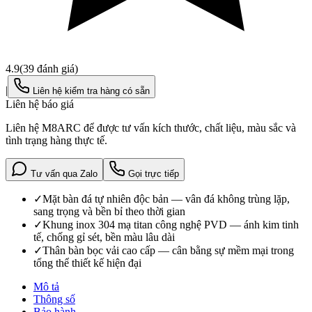
4.9
(
39
đánh giá)
|
Liên hệ kiểm tra hàng có sẵn
Liên hệ báo giá
Liên hệ M8ARC để được tư vấn kích thước, chất liệu, màu sắc và
tình trạng hàng thực tế.
Tư vấn qua Zalo
Gọi trực tiếp
✓
Mặt bàn đá tự nhiên độc bản — vân đá không trùng lặp,
sang trọng và bền bỉ theo thời gian
✓
Khung inox 304 mạ titan công nghệ PVD — ánh kim tinh
tế, chống gỉ sét, bền màu lâu dài
✓
Thân bàn bọc vải cao cấp — cân bằng sự mềm mại trong
tổng thể thiết kế hiện đại
Mô tả
Thông số
Bảo hành