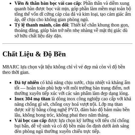
Viền & thân bàn bọc vải cao cấp
: Phần thân và diềm xung
quanh bàn được bọc vải mịn, góp phần làm mềm mại toàn bộ
tổng thể vốn dĩ cứng cáp của đá và kim loại, tạo cảm giác ấm
áp, dễ chịu cho không gian phòng ngủ.
Tỷ lệ thanh mảnh, cân đối
: Thiết kế chân khung thon gọn,
thoáng đãng, giúp bàn trở nên nhẹ nhàng về mặt thị giác dù
sở hữu chất liệu dày dặn.
Chất Liệu & Độ Bền
M8ARC lựa chọn vật liệu không chỉ vì vẻ đẹp mà còn vì độ bền
theo thời gian.
Đá tự nhiên
có khả năng chịu xước, chịu nhiệt và kháng ẩm
tốt — hoàn toàn phù hợp với môi trường bàn trang điểm, nơi
thường xuyên tiếp xúc với các sản phẩm làm đẹp dạng lỏng.
Inox 304 mạ titan
là dòng inox công nghiệp cao cấp với khả
năng chống gỉ sét, chống oxy hoá vượt trội. Lớp mạ titan
được xử lý bằng công nghệ PVD, đảm bảo độ bám màu bền
lâu, không bong tróc, không phai theo năm tháng.
Vải bọc cao cấp
được lựa chọn kỹ lưỡng với tiêu chí chống
bụi bẩn, dễ vệ sinh và có độ bền màu ổn định dưới ánh sáng
đèn phòng ngủ thường xuyên chiếu trực tiếp.