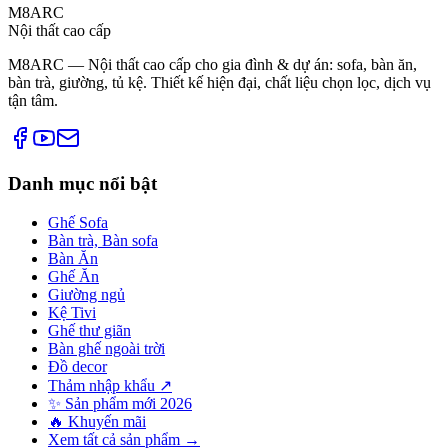
M8ARC
Nội thất cao cấp
M8ARC — Nội thất cao cấp cho gia đình & dự án: sofa, bàn ăn,
bàn trà, giường, tủ kệ. Thiết kế hiện đại, chất liệu chọn lọc, dịch vụ
tận tâm.
Danh mục nổi bật
Ghế Sofa
Bàn trà, Bàn sofa
Bàn Ăn
Ghế Ăn
Giường ngủ
Kệ Tivi
Ghế thư giãn
Bàn ghế ngoài trời
Đồ decor
Thảm nhập khẩu ↗
✨ Sản phẩm mới 2026
🔥 Khuyến mãi
Xem tất cả sản phẩm →