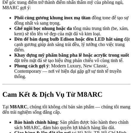
Để góc trang điểm trở thành điểm nhấn thẩm mỹ của phòng ngủ,
M8ARC gợi ý:
Phối cùng gương khung inox mạ titan
đồng tone để tạo sự
đồng nhất và sang trọng.
Ghế ngồi bọc nhung hoặc da
tông màu trung tính (be, xám,
kem) sẽ tôn lên vẻ đẹp của mặt đá và kim loại.
Đèn để bàn dạng bulb Edison hoặc đèn LED hắt sáng
đặt
cạnh gương giúp ánh sáng trải đều, lý tưởng cho việc trang
điểm.
Khay đựng mỹ phẩm bằng pha lê hoặc acrylic trong suốt
đặt trên mặt đá sẽ tạo hiệu ứng phản chiếu vô cùng tinh tế.
Phong cách gợi ý
: Modern Luxury, New Classic,
Contemporary — nơi vẻ hiện đại gặp gỡ sự tinh tế truyền
thống.
Cam Kết & Dịch Vụ Từ M8ARC
Tại
M8ARC
, chúng tôi không chỉ bán sản phẩm — chúng tôi mang
đến trải nghiệm sống đẳng cấp.
Bảo hành chính hãng
: Sản phẩm được bảo hành theo chính
sách M8ARC, đảm bảo quyền lợi khách hàng lâu dài.
Giao hàng & lắp đặt tận nơi
tại Hà Nội, TP. Hồ Chí Minh