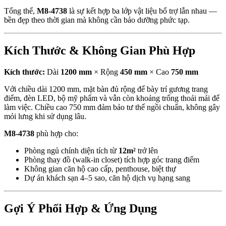
Tổng thể,
M8-4738
là sự kết hợp ba lớp vật liệu bổ trợ lẫn nhau —
bền đẹp theo thời gian mà không cần bảo dưỡng phức tạp.
Kích Thước & Không Gian Phù Hợp
Kích thước:
Dài
1200 mm
× Rộng
450 mm
× Cao
750 mm
Với chiều dài 1200 mm, mặt bàn đủ rộng để bày trí gương trang
điểm, đèn LED, bộ mỹ phẩm và vẫn còn khoảng trống thoải mái để
làm việc. Chiều cao 750 mm đảm bảo tư thế ngồi chuẩn, không gây
mỏi lưng khi sử dụng lâu.
M8-4738
phù hợp cho:
Phòng ngủ chính diện tích từ
12m²
trở lên
Phòng thay đồ (walk-in closet) tích hợp góc trang điểm
Không gian căn hộ cao cấp, penthouse, biệt thự
Dự án khách sạn 4–5 sao, căn hộ dịch vụ hạng sang
Gợi Ý Phối Hợp & Ứng Dụng