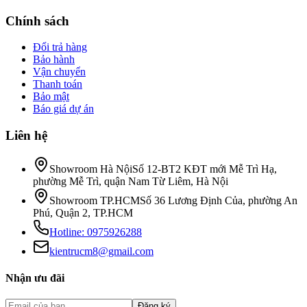
Chính sách
Đổi trả hàng
Bảo hành
Vận chuyển
Thanh toán
Bảo mật
Báo giá dự án
Liên hệ
Showroom Hà Nội
Số 12-BT2 KĐT mới Mễ Trì Hạ,
phường Mễ Trì, quận Nam Từ Liêm, Hà Nội
Showroom TP.HCM
Số 36 Lương Định Của, phường An
Phú, Quận 2, TP.HCM
Hotline:
0975926288
kientrucm8@gmail.com
Nhận ưu đãi
Đăng ký