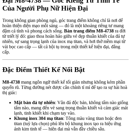
Đại M8-4738 — Góc Riêng Tư Tinh Tế
Của Người Phụ Nữ Hiện Đại
Trong không gian phòng ngủ, góc trang điểm không chỉ là nơi để
hoàn thiện diện mạo mỗi sáng — đó là một khoảng riêng tư mang
đậm cá tính và phong cách sống.
Bàn trang điểm M8-4738
ra đời
từ triết lý đó: giao thoa hoàn hảo giữa vẻ đẹp thuần khiết của đá tự
nhiên, sự sang trọng lạnh của inox mạ titan, và hơi thở mềm mại từ
vải bọc cao cấp — tất cả hội tụ trong một thiết kế hiện đại, đẳng
cấp.
Đặc Điểm Thiết Kế Nổi Bật
M8-4738
mang ngôn ngữ thiết kế tối giản nhưng không kém phần
quyến rũ. Từng đường nét được cân chỉnh tỉ mỉ để tạo ra sự hài hoà
thị giác:
Mặt bàn đá tự nhiên
: Vân đá độc bản, không tấm nào giống
tấm nào, mang đến vẻ sang trọng thuần khiết và cảm giác mát
lạnh, tinh khiết khi chạm tay vào.
Khung inox 304 mạ titan
: Tông màu vàng titan hoặc đen
titan (tuỳ lựa chọn) phủ lên bộ khung inox tạo ra hiệu ứng
ánh kim tinh tế — hiện đại mà vẫn đầy chiều sâu.