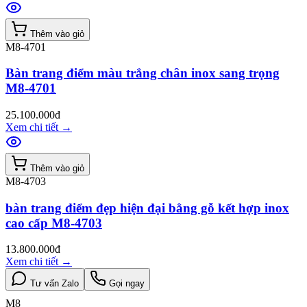
Thêm vào giỏ
M8-4701
Bàn trang điểm màu trắng chân inox sang trọng
M8-4701
25.100.000đ
Xem chi tiết
→
Thêm vào giỏ
M8-4703
bàn trang điểm đẹp hiện đại bằng gỗ kết hợp inox
cao cấp M8-4703
13.800.000đ
Xem chi tiết
→
Tư vấn Zalo
Gọi ngay
M8