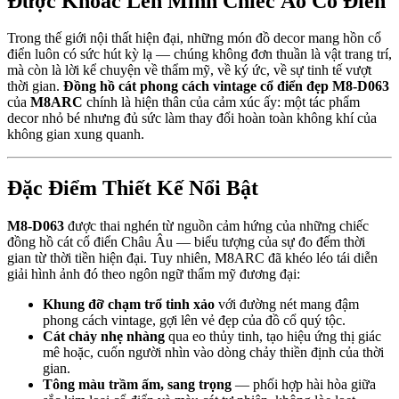
Được Khoác Lên Mình Chiếc Áo Cổ Điển
Trong thế giới nội thất hiện đại, những món đồ decor mang hồn cổ
điển luôn có sức hút kỳ lạ — chúng không đơn thuần là vật trang trí,
mà còn là lời kể chuyện về thẩm mỹ, về ký ức, về sự tinh tế vượt
thời gian.
Đồng hồ cát phong cách vintage cổ điển đẹp M8-D063
của
M8ARC
chính là hiện thân của cảm xúc ấy: một tác phẩm
decor nhỏ bé nhưng đủ sức làm thay đổi hoàn toàn không khí của
không gian xung quanh.
Đặc Điểm Thiết Kế Nổi Bật
M8-D063
được thai nghén từ nguồn cảm hứng của những chiếc
đồng hồ cát cổ điển Châu Âu — biểu tượng của sự đo đếm thời
gian từ thời tiền hiện đại. Tuy nhiên, M8ARC đã khéo léo tái diễn
giải hình ảnh đó theo ngôn ngữ thẩm mỹ đương đại:
Khung đỡ chạm trổ tinh xảo
với đường nét mang đậm
phong cách vintage, gợi lên vẻ đẹp của đồ cổ quý tộc.
Cát chảy nhẹ nhàng
qua eo thủy tinh, tạo hiệu ứng thị giác
mê hoặc, cuốn người nhìn vào dòng chảy thiền định của thời
gian.
Tông màu trầm ấm, sang trọng
— phối hợp hài hòa giữa