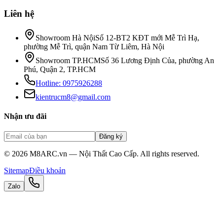
Liên hệ
Showroom Hà Nội
Số 12-BT2 KĐT mới Mễ Trì Hạ,
phường Mễ Trì, quận Nam Từ Liêm, Hà Nội
Showroom TP.HCM
Số 36 Lương Định Của, phường An
Phú, Quận 2, TP.HCM
Hotline:
0975926288
kientrucm8@gmail.com
Nhận ưu đãi
Đăng ký
©
2026
M8ARC.vn — Nội Thất Cao Cấp. All rights reserved.
Sitemap
Điều khoản
Zalo