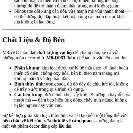
sắc kim loại cổ điển và màu cát tự nhiên, không lòe loẹt
nhưng đủ để trở thành điểm nhấn trong mọi không gian.
Silhouette đối xứng cân đối, vừa mạnh mẽ vừa thanh thoát —
có thể đứng độc lập hoặc kết hợp cùng các món decor khác
mà không bị lạc tông.
Chất Liệu & Độ Bền
M8ARC luôn đặt
chất lượng vật liệu
lên hàng đầu, kể cả với
những món decor nhỏ.
M8-D063
được chế tác từ vật liệu chọn lọc:
Phần khung
: kim loại được xử lý bề mặt theo kỹ thuật hoàn
thiện cổ điển, chống oxy hóa, bền bỉ theo năm tháng mà
không mất đi vẻ đẹp ban đầu.
Bình thủy tinh
: trong suốt, đủ độ dày để chịu lực tốt, không
dễ trầy xước trong quá trình sử dụng.
Cát bên trong
: được tinh chế, sấy khô kỹ lưỡng, chảy đều và
mượt mà — đảm bảo hiệu ứng dòng chảy mịn màng, không
bị tắc nghẽn hay vón cục.
Sự kết hợp giữa kim loại, thủy tinh và cát tạo nên một tổng thể vừa
bền chắc về kết cấu
, vừa
tinh tế về cảm quan
— xứng đáng là
một vật phẩm decor đẳng cấp lâu dài.