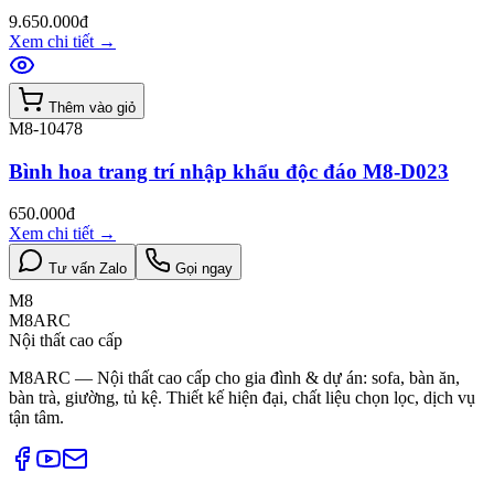
9.650.000đ
Xem chi tiết
→
Thêm vào giỏ
M8-10478
Bình hoa trang trí nhập khẩu độc đáo M8-D023
650.000đ
Xem chi tiết
→
Tư vấn Zalo
Gọi ngay
M8
M8ARC
Nội thất cao cấp
M8ARC — Nội thất cao cấp cho gia đình & dự án: sofa, bàn ăn,
bàn trà, giường, tủ kệ. Thiết kế hiện đại, chất liệu chọn lọc, dịch vụ
tận tâm.