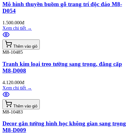
Mô hình thuyền buồm gỗ trang trí độc đáo M8-
D054
1.500.000đ
Xem chi tiết
→
Thêm vào giỏ
M8-10485
Tranh kim loại treo tường sang trọng, đẳng cấp
M8-D008
4.120.000đ
Xem chi tiết
→
Thêm vào giỏ
M8-10483
Decor gắn tường hình học không gian sang trọng
M8-D009