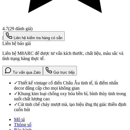
4.7
(
29
đánh giá)
|
Liên hệ kiểm tra hàng có sẵn
Liên hệ báo giá
Liên hệ M8ARC để được tư vấn kích thước, chất liệu, màu sắc và
tình trạng hàng thực tế.
Tư vấn qua Zalo
Gọi trực tiếp
✓
Thiết kế vintage cổ điển Châu Âu tinh tế, là điểm nhấn
decor đẳng cấp cho mọi không gian
✓
Khung kim loại chống oxy hóa bền bỉ, bình thủy tinh trong
suốt chất lượng cao
✓
Cát tinh chế chảy mượt mà, tạo hiệu ứng thị giác thiền định
cuốn hút
Mô tả
Thông số
Bảo hành