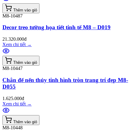
Thêm vào giỏ
M8-10487
Decor treo tường họa tiết tinh tế M8 – D019
21.320.000đ
Xem chi tiết
→
Thêm vào giỏ
M8-10447
Chân đế nến thủy tinh hình tròn trang trí đẹp M8-
D055
1.625.000đ
Xem chi tiết
→
Thêm vào giỏ
M8-10448