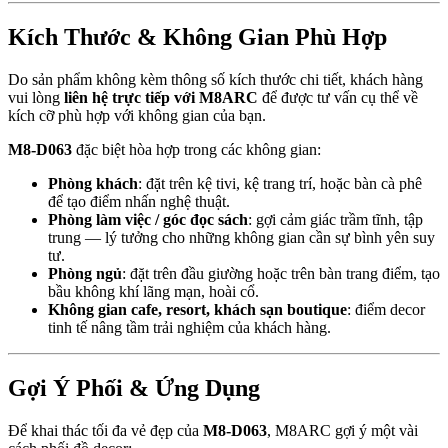
Kích Thước & Không Gian Phù Hợp
Do sản phẩm không kèm thông số kích thước chi tiết, khách hàng
vui lòng
liên hệ trực tiếp với M8ARC
để được tư vấn cụ thể về
kích cỡ phù hợp với không gian của bạn.
M8-D063
đặc biệt hòa hợp trong các không gian:
Phòng khách
: đặt trên kệ tivi, kệ trang trí, hoặc bàn cà phê
để tạo điểm nhấn nghệ thuật.
Phòng làm việc / góc đọc sách
: gợi cảm giác trầm tĩnh, tập
trung — lý tưởng cho những không gian cần sự bình yên suy
tư.
Phòng ngủ
: đặt trên đầu giường hoặc trên bàn trang điểm, tạo
bầu không khí lãng mạn, hoài cổ.
Không gian cafe, resort, khách sạn boutique
: điểm decor
tinh tế nâng tầm trải nghiệm của khách hàng.
Gợi Ý Phối & Ứng Dụng
Để khai thác tối đa vẻ đẹp của
M8-D063
, M8ARC gợi ý một vài