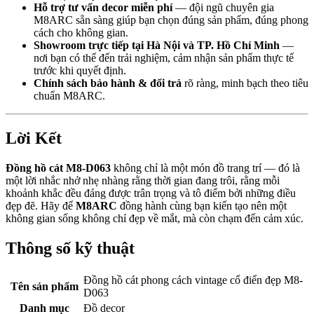
Hỗ trợ tư vấn decor miễn phí
— đội ngũ chuyên gia
M8ARC sẵn sàng giúp bạn chọn đúng sản phẩm, đúng phong
cách cho không gian.
Showroom trực tiếp tại Hà Nội và TP. Hồ Chí Minh
—
nơi bạn có thể đến trải nghiệm, cảm nhận sản phẩm thực tế
trước khi quyết định.
Chính sách bảo hành & đổi trả
rõ ràng, minh bạch theo tiêu
chuẩn M8ARC.
Lời Kết
Đồng hồ cát M8-D063
không chỉ là một món đồ trang trí — đó là
một lời nhắc nhở nhẹ nhàng rằng thời gian đang trôi, rằng mỗi
khoảnh khắc đều đáng được trân trọng và tô điểm bởi những điều
đẹp đẽ. Hãy để
M8ARC
đồng hành cùng bạn kiến tạo nên một
không gian sống không chỉ đẹp về mắt, mà còn chạm đến cảm xúc.
Thông số kỹ thuật
Đồng hồ cát phong cách vintage cổ điển đẹp M8-
Tên sản phẩm
D063
Danh mục
Đồ decor