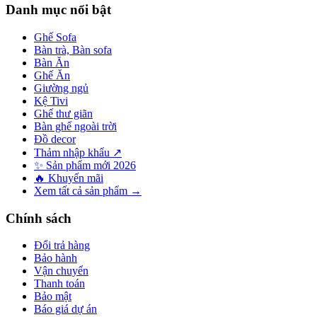
Danh mục nổi bật
Ghế Sofa
Bàn trà, Bàn sofa
Bàn Ăn
Ghế Ăn
Giường ngủ
Kệ Tivi
Ghế thư giãn
Bàn ghế ngoài trời
Đồ decor
Thảm nhập khẩu ↗
✨ Sản phẩm mới 2026
🔥 Khuyến mãi
Xem tất cả sản phẩm →
Chính sách
Đổi trả hàng
Bảo hành
Vận chuyển
Thanh toán
Bảo mật
Báo giá dự án