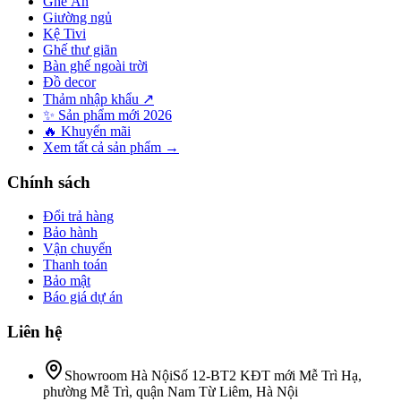
Ghế Ăn
Giường ngủ
Kệ Tivi
Ghế thư giãn
Bàn ghế ngoài trời
Đồ decor
Thảm nhập khẩu ↗
✨ Sản phẩm mới 2026
🔥 Khuyến mãi
Xem tất cả sản phẩm →
Chính sách
Đổi trả hàng
Bảo hành
Vận chuyển
Thanh toán
Bảo mật
Báo giá dự án
Liên hệ
Showroom Hà Nội
Số 12-BT2 KĐT mới Mễ Trì Hạ,
phường Mễ Trì, quận Nam Từ Liêm, Hà Nội