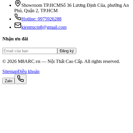
Showroom TP.HCM
Số 36 Lương Định Của, phường An
Phú, Quận 2, TP.HCM
Hotline:
0975926288
kientrucm8@gmail.com
Nhận ưu đãi
Đăng ký
©
2026
M8ARC.vn — Nội Thất Cao Cấp. All rights reserved.
Sitemap
Điều khoản
Zalo