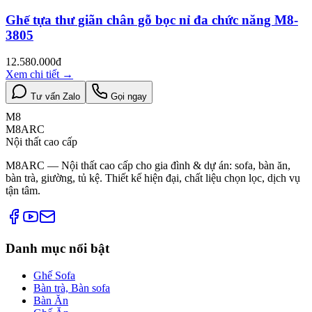
Ghế tựa thư giãn chân gỗ bọc nỉ đa chức năng M8-
3805
12.580.000đ
Xem chi tiết
→
Tư vấn Zalo
Gọi ngay
M8
M8ARC
Nội thất cao cấp
M8ARC — Nội thất cao cấp cho gia đình & dự án: sofa, bàn ăn,
bàn trà, giường, tủ kệ. Thiết kế hiện đại, chất liệu chọn lọc, dịch vụ
tận tâm.
Danh mục nổi bật
Ghế Sofa
Bàn trà, Bàn sofa
Bàn Ăn