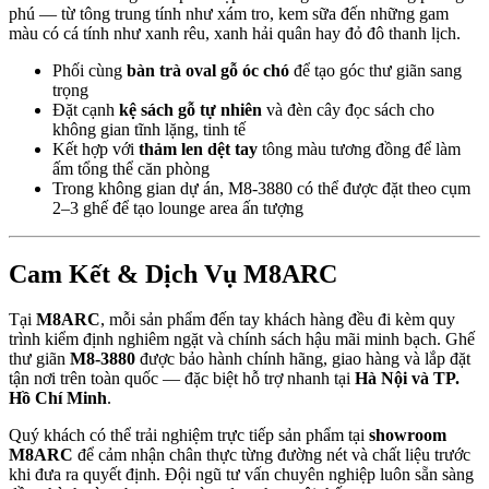
phú — từ tông trung tính như xám tro, kem sữa đến những gam
màu có cá tính như xanh rêu, xanh hải quân hay đỏ đô thanh lịch.
Phối cùng
bàn trà oval gỗ óc chó
để tạo góc thư giãn sang
trọng
Đặt cạnh
kệ sách gỗ tự nhiên
và đèn cây đọc sách cho
không gian tĩnh lặng, tinh tế
Kết hợp với
thảm len dệt tay
tông màu tương đồng để làm
ấm tổng thể căn phòng
Trong không gian dự án, M8-3880 có thể được đặt theo cụm
2–3 ghế để tạo lounge area ấn tượng
Cam Kết & Dịch Vụ M8ARC
Tại
M8ARC
, mỗi sản phẩm đến tay khách hàng đều đi kèm quy
trình kiểm định nghiêm ngặt và chính sách hậu mãi minh bạch. Ghế
thư giãn
M8-3880
được bảo hành chính hãng, giao hàng và lắp đặt
tận nơi trên toàn quốc — đặc biệt hỗ trợ nhanh tại
Hà Nội và TP.
Hồ Chí Minh
.
Quý khách có thể trải nghiệm trực tiếp sản phẩm tại
showroom
M8ARC
để cảm nhận chân thực từng đường nét và chất liệu trước
khi đưa ra quyết định. Đội ngũ tư vấn chuyên nghiệp luôn sẵn sàng