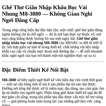
Ghế Thư Giãn Nhập Khẩu Bọc Vải
Nhung M8-3880 — Không Gian Nghỉ
Ngơi Đẳng Cấp
Trong nhịp sống hiện đại đầy bận rộn, một chiếc ghế thư giãn đúng
nghĩa không chỉ là chỗ ngồi — đó là nơi bạn thực sự thuộc về, nơi
mọi căng thẳng được buông bỏ sau một ngày dài.
Ghế thư giãn
nhập khẩu bọc vải nhung M8-3880
của M8ARC ra đời từ triết lý
ấy: kết hợp giữa sự tinh tế trong thiết kế, chất lượng vật liệu nhập
khẩu cao cấp và chuẩn mực thoải mái đương đại — để mỗi khoảnh
khắc nghỉ ngơi của bạn trở thành một trải nghiệm thực sự xa xỉ.
Đặc Điểm Thiết Kế Nổi Bật
M8-3880
sở hữu ngôn ngữ thiết kế vừa hiện đại vừa vượt thời gian
— một sự cân bằng tinh tế mà ít sản phẩm đại trà nào đạt được.
Đường nét tổng thể được xử lý mềm mại, dịu dàng, tạo cảm giác ôm
ấp tự nhiên cho người ngồi. Phần lưng ghế được thiết kế ngả đủ để
thư giãn cột sống, trong khi phần tựa đầu được cấu trúc hỗ trợ vùng
cổ — giải phóng hoàn toàn trọng lực sau những giờ làm việc căng
thẳng.