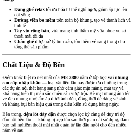
Dáng ghế relax
tối ưu hóa tư thế nghỉ ngơi, giảm áp lực lên
cột sống
Đường viền bo mềm
trên toàn bộ khung, tạo vẻ thanh lịch và
tinh tế
Tay vịn rộng bản
, vừa mang tính thẩm mỹ vừa phục vụ sự
thoải mái tối đa
Chân ghế
được xử lý tinh xảo, tôn thêm vẻ sang trọng cho
tổng thể sản phẩm
Chất Liệu & Độ Bền
Điểm khác biệt rõ nét nhất của
M8-3880
nằm ở lớp bọc
vải nhung
cao cấp nhập khẩu
— loại vật liệu lâu nay được ưa chuộng trong
các dự án nội thất hạng sang nhờ cảm giác mịn màng, mát tay và
khả năng hiển thị màu sắc chiều sâu vượt trội. Bề mặt nhung ánh lên
vẻ đẹp nhung nhớ, ấm áp dưới ánh đèn, đồng thời dễ dàng vệ sinh
và kháng bụi bẩn hiệu quả trong điều kiện sử dụng hàng ngày.
Bên trong,
đệm lót dày dặn
được chọn lọc kỹ càng để duy trì độ
đàn hồi bền lâu — không bị xẹp lún sau thời gian dài sử dụng, đảm
bảo trải nghiệm thoải mái nhất quán từ lần đầu ngồi cho đến nhiều
năm về sau.