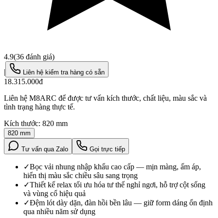
4.9
(
36
đánh giá)
|
Liên hệ kiểm tra hàng có sẵn
18.315.000đ
Liên hệ M8ARC để được tư vấn kích thước, chất liệu, màu sắc và
tình trạng hàng thực tế.
Kích thước:
820 mm
820 mm
Tư vấn qua Zalo
Gọi trực tiếp
✓
Bọc vải nhung nhập khẩu cao cấp — mịn màng, ấm áp,
hiển thị màu sắc chiều sâu sang trọng
✓
Thiết kế relax tối ưu hóa tư thế nghỉ ngơi, hỗ trợ cột sống
và vùng cổ hiệu quả
✓
Đệm lót dày dặn, đàn hồi bền lâu — giữ form dáng ổn định
qua nhiều năm sử dụng