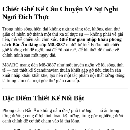
Chiếc Ghế Kể Câu Chuyện Về Sự Nghỉ
Ngơi Đích Thực
Trong nhịp sống hiện đại không ngừng tăng tốc, không gian thư
giãn cá nhân trở thành một thứ xa xỉ thực sự — không phải về giá
tiền, mà về chiều sâu cảm xúc.
Ghế thư giãn nhập khẩu phong
cách Bắc Âu đẳng cấp M8-3887
ra đời từ triết lý đó: một chiếc
ghế không chỉ để ngồi, mà để *thoát ra*, để hít thở, để thuộc về
chính mình sau một ngày dài.
M8ARC mang đến M8-3887 như một tuyên ngôn về lối sống tinh
tế — nơi thiết kế Scandinavian thuần khiết gặp gỡ tiêu chuẩn sản
xuất nhập khẩu khắt khe, tạo nên một tác phẩm nội thất xứng đáng
là trung tâm của mọi góc thư giãn cao cấp.
Đặc Điểm Thiết Kế Nổi Bật
Phong cách Bắc Âu không nằm ở sự phô trương — nó ẩn trong
từng đường cong được tính toán kỹ lưỡng, từng góc nghiêng được
canh chỉnh để cơ thể chạm vào là thả lỏng.