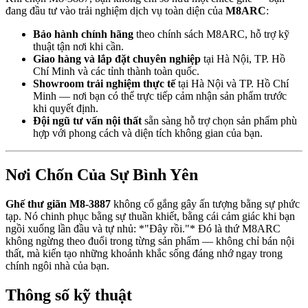
đang đầu tư vào trải nghiệm dịch vụ toàn diện của
M8ARC
:
Bảo hành chính hãng
theo chính sách M8ARC, hỗ trợ kỹ
thuật tận nơi khi cần.
Giao hàng và lắp đặt chuyên nghiệp
tại Hà Nội, TP. Hồ
Chí Minh và các tỉnh thành toàn quốc.
Showroom trải nghiệm thực tế
tại Hà Nội và TP. Hồ Chí
Minh — nơi bạn có thể trực tiếp cảm nhận sản phẩm trước
khi quyết định.
Đội ngũ tư vấn nội thất
sẵn sàng hỗ trợ chọn sản phẩm phù
hợp với phong cách và diện tích không gian của bạn.
Nơi Chốn Của Sự Bình Yên
Ghế thư giãn M8-3887
không cố gắng gây ấn tượng bằng sự phức
tạp. Nó chinh phục bằng sự thuần khiết, bằng cái cảm giác khi bạn
ngồi xuống lần đầu và tự nhủ: *"Đây rồi."* Đó là thứ M8ARC
không ngừng theo đuổi trong từng sản phẩm — không chỉ bán nội
thất, mà kiến tạo những khoảnh khắc sống đáng nhớ ngay trong
chính ngôi nhà của bạn.
Thông số kỹ thuật