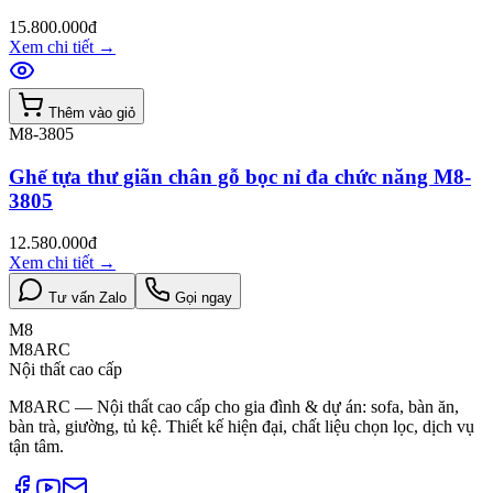
15.800.000đ
Xem chi tiết
→
Thêm vào giỏ
M8-3805
Ghế tựa thư giãn chân gỗ bọc nỉ đa chức năng M8-
3805
12.580.000đ
Xem chi tiết
→
Tư vấn Zalo
Gọi ngay
M8
M8ARC
Nội thất cao cấp
M8ARC — Nội thất cao cấp cho gia đình & dự án: sofa, bàn ăn,
bàn trà, giường, tủ kệ. Thiết kế hiện đại, chất liệu chọn lọc, dịch vụ
tận tâm.