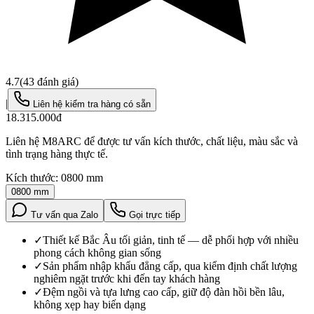
4.7
(
43
đánh giá)
|
Liên hệ kiểm tra hàng có sẵn
18.315.000đ
Liên hệ M8ARC để được tư vấn kích thước, chất liệu, màu sắc và
tình trạng hàng thực tế.
Kích thước:
0800 mm
0800 mm
Tư vấn qua Zalo
Gọi trực tiếp
✓
Thiết kế Bắc Âu tối giản, tinh tế — dễ phối hợp với nhiều
phong cách không gian sống
✓
Sản phẩm nhập khẩu đẳng cấp, qua kiểm định chất lượng
nghiêm ngặt trước khi đến tay khách hàng
✓
Đệm ngồi và tựa lưng cao cấp, giữ độ đàn hồi bền lâu,
không xẹp hay biến dạng