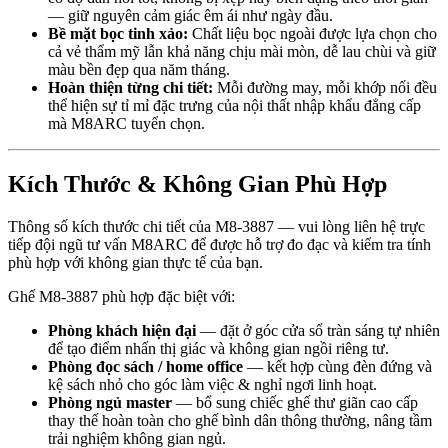
— giữ nguyên cảm giác êm ái như ngày đầu.
Bề mặt bọc tinh xảo:
Chất liệu bọc ngoài được lựa chọn cho
cả vẻ thẩm mỹ lẫn khả năng chịu mài mòn, dễ lau chùi và giữ
màu bền đẹp qua năm tháng.
Hoàn thiện từng chi tiết:
Mỗi đường may, mỗi khớp nối đều
thể hiện sự tỉ mỉ đặc trưng của nội thất nhập khẩu đẳng cấp
mà M8ARC tuyển chọn.
Kích Thước & Không Gian Phù Hợp
Thông số kích thước chi tiết của M8-3887 — vui lòng liên hệ trực
tiếp đội ngũ tư vấn M8ARC để được hỗ trợ đo đạc và kiểm tra tính
phù hợp với không gian thực tế của bạn.
Ghế M8-3887 phù hợp đặc biệt với:
Phòng khách hiện đại
— đặt ở góc cửa sổ tràn sáng tự nhiên
để tạo điểm nhấn thị giác và không gian ngồi riêng tư.
Phòng đọc sách / home office
— kết hợp cùng đèn đứng và
kệ sách nhỏ cho góc làm việc & nghỉ ngơi linh hoạt.
Phòng ngủ master
— bổ sung chiếc ghế thư giãn cao cấp
thay thế hoàn toàn cho ghế bình dân thông thường, nâng tầm
trải nghiệm không gian ngủ.