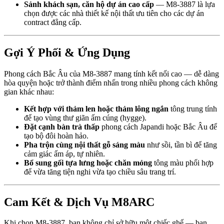
Sảnh khách sạn, căn hộ dự án cao cấp
— M8-3887 là lựa
chọn được các nhà thiết kế nội thất ưu tiên cho các dự án
contract đẳng cấp.
Gợi Ý Phối & Ứng Dụng
Phong cách Bắc Âu của M8-3887 mang tính kết nối cao — dễ dàng
hòa quyện hoặc trở thành điểm nhấn trong nhiều phong cách không
gian khác nhau:
Kết hợp với thảm len hoặc thảm lông ngắn
tông trung tính
để tạo vùng thư giãn ấm cúng (hygge).
Đặt cạnh bàn trà thấp
phong cách Japandi hoặc Bắc Âu để
tạo bộ đôi hoàn hảo.
Pha trộn cùng nội thất gỗ sáng màu
như sồi, tần bì để tăng
cảm giác ấm áp, tự nhiên.
Bổ sung gối tựa lưng hoặc chăn mỏng
tông màu phối hợp
để vừa tăng tiện nghi vừa tạo chiều sâu trang trí.
Cam Kết & Dịch Vụ M8ARC
Khi chọn M8-3887, bạn không chỉ sở hữu một chiếc ghế — bạn