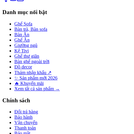
Danh mục nổi bật
Ghế Sofa
Bàn trà, Bàn sofa
Bàn Ăn
Ghế Ăn
Giường ngủ
Kệ Tivi
Ghế thư giãn
Bàn ghế ngoài trời
Đồ decor
Thảm nhập khẩu ↗
✨ Sản phẩm mới 2026
🔥 Khuyến mãi
Xem tất cả sản phẩm →
Chính sách
Đổi trả hàng
Bảo hành
Vận chuyển
Thanh toán
Bảo mật