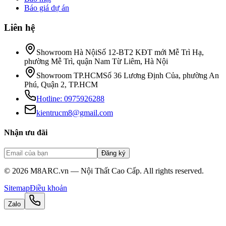
Báo giá dự án
Liên hệ
Showroom Hà Nội
Số 12-BT2 KĐT mới Mễ Trì Hạ,
phường Mễ Trì, quận Nam Từ Liêm, Hà Nội
Showroom TP.HCM
Số 36 Lương Định Của, phường An
Phú, Quận 2, TP.HCM
Hotline:
0975926288
kientrucm8@gmail.com
Nhận ưu đãi
Đăng ký
©
2026
M8ARC.vn — Nội Thất Cao Cấp. All rights reserved.
Sitemap
Điều khoản
Zalo