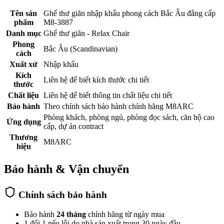
Tên sản
Ghế thư giãn nhập khẩu phong cách Bắc Âu đẳng cấp
phẩm
M8-3887
Danh mục
Ghế thư giãn - Relax Chair
Phong
Bắc Âu (Scandinavian)
cách
Xuất xứ
Nhập khẩu
Kích
Liên hệ để biết kích thước chi tiết
thước
Chất liệu
Liên hệ để biết thông tin chất liệu chi tiết
Bảo hành
Theo chính sách bảo hành chính hãng M8ARC
Phòng khách, phòng ngủ, phòng đọc sách, căn hộ cao
Ứng dụng
cấp, dự án contract
Thương
M8ARC
hiệu
Bảo hành & Vận chuyển
Chính sách bảo hành
Bảo hành
24 tháng
chính hãng từ ngày mua
1 đổi 1 nếu lỗi do nhà sản xuất trong 30 ngày đầu