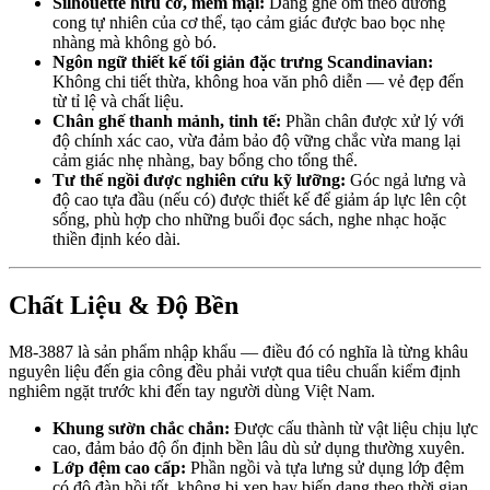
Silhouette hữu cơ, mềm mại:
Dáng ghế ôm theo đường
cong tự nhiên của cơ thể, tạo cảm giác được bao bọc nhẹ
nhàng mà không gò bó.
Ngôn ngữ thiết kế tối giản đặc trưng Scandinavian:
Không chi tiết thừa, không hoa văn phô diễn — vẻ đẹp đến
từ tỉ lệ và chất liệu.
Chân ghế thanh mảnh, tinh tế:
Phần chân được xử lý với
độ chính xác cao, vừa đảm bảo độ vững chắc vừa mang lại
cảm giác nhẹ nhàng, bay bổng cho tổng thể.
Tư thế ngồi được nghiên cứu kỹ lưỡng:
Góc ngả lưng và
độ cao tựa đầu (nếu có) được thiết kế để giảm áp lực lên cột
sống, phù hợp cho những buổi đọc sách, nghe nhạc hoặc
thiền định kéo dài.
Chất Liệu & Độ Bền
M8-3887 là sản phẩm nhập khẩu — điều đó có nghĩa là từng khâu
nguyên liệu đến gia công đều phải vượt qua tiêu chuẩn kiểm định
nghiêm ngặt trước khi đến tay người dùng Việt Nam.
Khung sườn chắc chắn:
Được cấu thành từ vật liệu chịu lực
cao, đảm bảo độ ổn định bền lâu dù sử dụng thường xuyên.
Lớp đệm cao cấp:
Phần ngồi và tựa lưng sử dụng lớp đệm
có độ đàn hồi tốt, không bị xẹp hay biến dạng theo thời gian