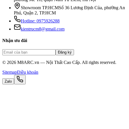
Showroom TP.HCM
Số 36 Lương Định Của, phường An
Phú, Quận 2, TP.HCM
Hotline:
0975926288
kientrucm8@gmail.com
Nhận ưu đãi
Đăng ký
©
2026
M8ARC.vn — Nội Thất Cao Cấp. All rights reserved.
Sitemap
Điều khoản
Zalo