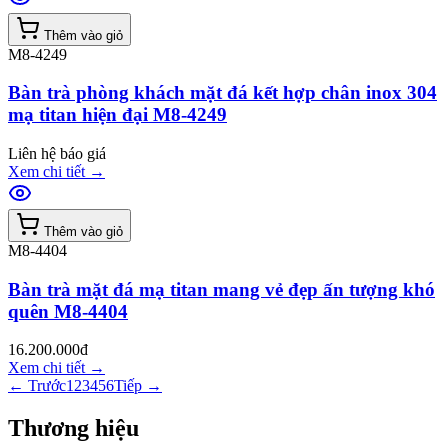
Thêm vào giỏ
M8-4249
Bàn trà phòng khách mặt đá kết hợp chân inox 304
mạ titan hiện đại M8-4249
Liên hệ báo giá
Xem chi tiết
→
Thêm vào giỏ
M8-4404
Bàn trà mặt đá mạ titan mang vẻ đẹp ấn tượng khó
quên M8-4404
16.200.000đ
Xem chi tiết
→
← Trước
1
2
3
4
5
6
Tiếp →
Thương hiệu