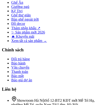
Ghế Ăn
Giường ngủ
Kệ Tivi
Ghế thư giãn
Bàn ghế ngoài trời
Đồ decor
Thảm nhập khẩu ↗
✨ Sản phẩm mới 2026
🔥 Khuyến mãi
Xem tất cả sản phẩm →
Chính sách
Đổi trả hàng
Bảo hành
Vận chuyển
Thanh toán
Bảo mật
Báo giá dự án
Liên hệ
Showroom Hà Nội
Số 12-BT2 KĐT mới Mễ Trì Hạ,
phường Mễ Trì, quận Nam Từ Liêm, Hà Nội