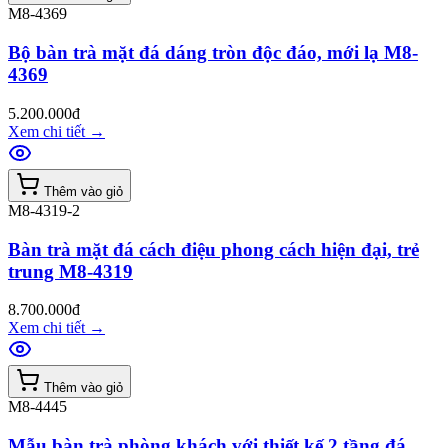
M8-4369
Bộ bàn trà mặt đá dáng tròn độc đáo, mới lạ M8-
4369
5.200.000đ
Xem chi tiết
→
Thêm vào giỏ
M8-4319-2
Bàn trà mặt đá cách điệu phong cách hiện đại, trẻ
trung M8-4319
8.700.000đ
Xem chi tiết
→
Thêm vào giỏ
M8-4445
Mẫu bàn trà phòng khách với thiết kế 2 tầng đá