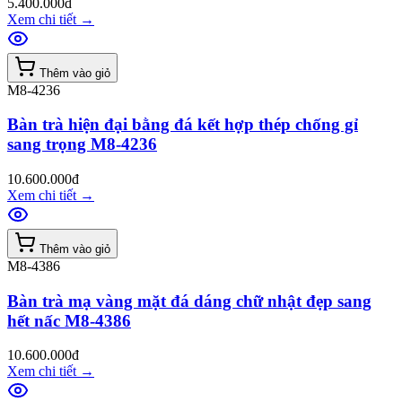
5.400.000đ
Xem chi tiết
→
Thêm vào giỏ
M8-4236
Bàn trà hiện đại bằng đá kết hợp thép chống gỉ
sang trọng M8-4236
10.600.000đ
Xem chi tiết
→
Thêm vào giỏ
M8-4386
Bàn trà mạ vàng mặt đá dáng chữ nhật đẹp sang
hết nấc M8-4386
10.600.000đ
Xem chi tiết
→