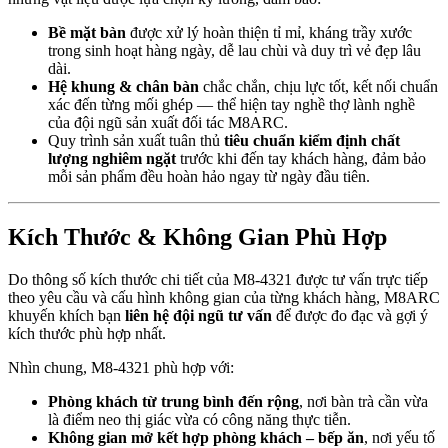
Bề mặt bàn
được xử lý hoàn thiện tỉ mỉ, kháng trầy xước
trong sinh hoạt hàng ngày, dễ lau chùi và duy trì vẻ đẹp lâu
dài.
Hệ khung & chân bàn
chắc chắn, chịu lực tốt, kết nối chuẩn
xác đến từng mối ghép — thể hiện tay nghề thợ lành nghề
của đội ngũ sản xuất đối tác M8ARC.
Quy trình sản xuất tuân thủ
tiêu chuẩn kiểm định chất
lượng nghiêm ngặt
trước khi đến tay khách hàng, đảm bảo
mỗi sản phẩm đều hoàn hảo ngay từ ngày đầu tiên.
Kích Thước & Không Gian Phù Hợp
Do thông số kích thước chi tiết của M8-4321 được tư vấn trực tiếp
theo yêu cầu và cấu hình không gian của từng khách hàng, M8ARC
khuyến khích bạn
liên hệ đội ngũ tư vấn
để được đo đạc và gợi ý
kích thước phù hợp nhất.
Nhìn chung, M8-4321 phù hợp với:
Phòng khách từ trung bình đến rộng
, nơi bàn trà cần vừa
là điểm neo thị giác vừa có công năng thực tiễn.
Không gian mở kết hợp phòng khách – bếp ăn
, nơi yếu tố