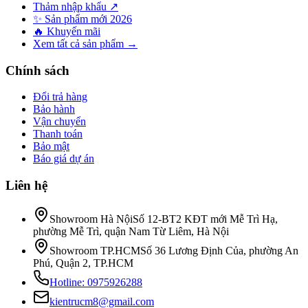
Thảm nhập khẩu ↗
✨ Sản phẩm mới 2026
🔥 Khuyến mãi
Xem tất cả sản phẩm →
Chính sách
Đổi trả hàng
Bảo hành
Vận chuyển
Thanh toán
Bảo mật
Báo giá dự án
Liên hệ
Showroom Hà Nội
Số 12-BT2 KĐT mới Mễ Trì Hạ,
phường Mễ Trì, quận Nam Từ Liêm, Hà Nội
Showroom TP.HCM
Số 36 Lương Định Của, phường An
Phú, Quận 2, TP.HCM
Hotline:
0975926288
kientrucm8@gmail.com