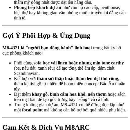
thẩm mỹ đồng nhất được đặt lên hàng đầu.
Phòng tiếp khách dự án
như căn hộ cao cấp, penthouse,
biệt thự hay không gian văn phòng muốn truyền tải đẳng cấp
tinh tế.
Gợi Ý Phối Hợp & Ứng Dụng
M8-4321 là "người bạn đồng hành" linh hoạt
trong bất kỳ bộ
cục phòng khách nào:
Phối cùng
sofa bọc vải linen hoặc nhung mịn tone earthy
(be, nâu đất, xanh rêu) để tạo tổng thể ấm áp, đậm chất
Scandinavian.
Kết hợp với
thảm sợi thấp hoặc thảm len dệt thủ công
,
thêm kệ tivi gỗ tự nhiên để hoàn thiện concept Bắc Âu thuần
túy.
Đặt thêm
khay gỗ, bình cắm hoa khô, nến thơm
hoặc sách
trên mặt bàn để tạo góc trưng bày "sống" và cá tính.
Trong không gian dự án, M8-4321 có thể đứng độc lập như
một
focal point
mà không cần hỗ trợ bởi quá nhiều phụ kiện.
Cam Kết & Dịch Vụ M8ARC