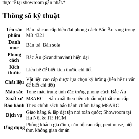
thực tế tại showroom gần nhất.*
Thông số kỹ thuật
Tên sản
Bàn trà cao cấp hiện đại phong cách Bắc Âu sang trọng
phẩm
M8-4321
Danh
Bàn trà, Bàn sofa
mục
Phong
Bắc Âu (Scandinavian) hiện đại
cách
Kích
Liên hệ để biết kích thước chi tiết
thước
Vật liệu cao cấp được lựa chọn kỹ lưỡng (liên hệ tư vấn
Chất liệu
để biết chi tiết)
Màu sắc
Tone màu trung tính đặc trưng phong cách Bắc Âu
Xuất xứ
M8ARC – Sản xuất theo tiêu chuẩn nội thất cao cấp
Bảo hành
Theo chính sách bảo hành chính hãng M8ARC
Giao hàng & lắp đặt tận nơi toàn quốc; Showroom tại
Dịch vụ
Hà Nội & TP. HCM
Phòng khách gia đình, căn hộ cao cấp, penthouse, biệt
Ứng dụng
thự, không gian dự án