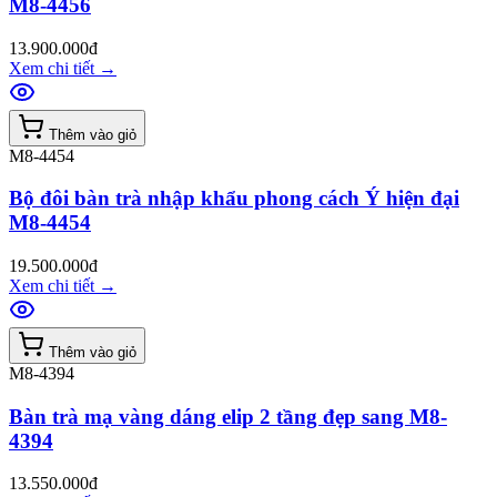
M8-4456
13.900.000đ
Xem chi tiết
→
Thêm vào giỏ
M8-4454
Bộ đôi bàn trà nhập khẩu phong cách Ý hiện đại
M8-4454
19.500.000đ
Xem chi tiết
→
Thêm vào giỏ
M8-4394
Bàn trà mạ vàng dáng elip 2 tầng đẹp sang M8-
4394
13.550.000đ