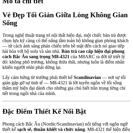
Mô tả chi tiết
Vẻ Đẹp Tối Giản Giữa Lòng Không Gian
Sống
Trong nghệ thuật trang trí nội thất hiện đại, một chiếc bàn trà được
chọn lựa kỹ càng có thể nâng tầm toàn bộ không gian phòng khách
— từ cách ánh sáng phản chiếu trên bề mặt đến cách nó giao tiếp
hài hòa với bộ sofa và sàn nhà.
Bàn trà cao cấp hiện đại phong
cách Bắc Âu sang trọng M8-4321
của M8ARC ra đời từ triết lý
đó: không phô trương, không thừa thãi, nhưng luôn là điểm nhấn
khiến người nhìn phải dừng lại.
Lấy cảm hứng từ trường phái thiết kế
Scandinavian
— nơi sự tối
giản gặp gỡ sự tinh tế — M8-4321 là lời tuyên ngôn về lối sống
thẩm mỹ hiện đại dành cho những gia chủ biết trân trọng từng chi
tiết trong ngôi nhà của mình.
Đặc Điểm Thiết Kế Nổi Bật
Phong cách Bắc Âu (Nordic/Scandinavian) nổi tiếng với ngôn ngữ
thiết kế
sạch sẽ, thuần khiết và chức năng
. M8-4321 thể hiện điều