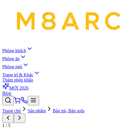
Phòng khách
Phòng ăn
Phòng ngủ
Trang trí & Khác
Thảm nhập khẩu
MỚI 2026
Blog
Trang chủ
Sản phẩm
Bàn trà, Bàn sofa
1
/
5