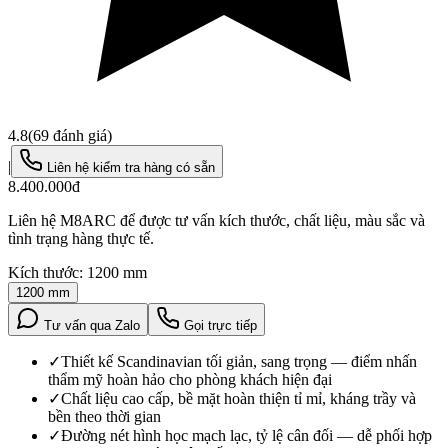
4.8
(
69
đánh giá)
|
Liên hệ kiểm tra hàng có sẵn
8.400.000đ
Liên hệ M8ARC để được tư vấn kích thước, chất liệu, màu sắc và
tình trạng hàng thực tế.
Kích thước:
1200 mm
1200 mm
Tư vấn qua Zalo
Gọi trực tiếp
✓
Thiết kế Scandinavian tối giản, sang trọng — điểm nhấn
thẩm mỹ hoàn hảo cho phòng khách hiện đại
✓
Chất liệu cao cấp, bề mặt hoàn thiện tỉ mỉ, kháng trầy và
bền theo thời gian
✓
Đường nét hình học mạch lạc, tỷ lệ cân đối — dễ phối hợp