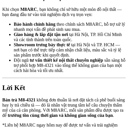
Khi chọn
M8ARC
, bạn không chỉ sở hữu một món đồ nội thất —
bạn đang đầu tư vào trải nghiệm dịch vụ trọn vẹn:
Bảo hành chính hãng
theo chính sách M8ARC, hỗ trợ xử lý
nhanh mọi vấn đề phát sinh sau mua.
Giao hàng & lắp đặt tận nơi
tại Hà Nội, TP. Hồ Chí Minh
và các tỉnh thành trên toàn quốc.
Showroom trưng bày thực tế
tại Hà Nội và TP. HCM —
nơi bạn có thể trực tiếp cảm nhận chất liệu, màu sắc và tỷ lệ
sản phẩm trước khi quyết định.
Đội ngũ
tư vấn thiết kế nội thất chuyên nghiệp
sẵn sàng hỗ
trợ phối hợp M8-4321 vào tổng thể không gian của bạn một
cách hài hòa và tối ưu nhất.
Lời Kết
Bàn trà M8-4321
không đơn thuần là nơi đặt tách cà phê buổi sáng
hay ly trà chiều tà — đó là nhân vật trung tâm kể câu chuyện thẩm
mỹ của cả căn phòng. Với M8ARC, mỗi sản phẩm đều được tạo ra
để
trường tồn cùng thời gian và không gian sống của bạn
.
*Liên hệ M8ARC ngay hôm nay để được tư vấn và trải nghiệm