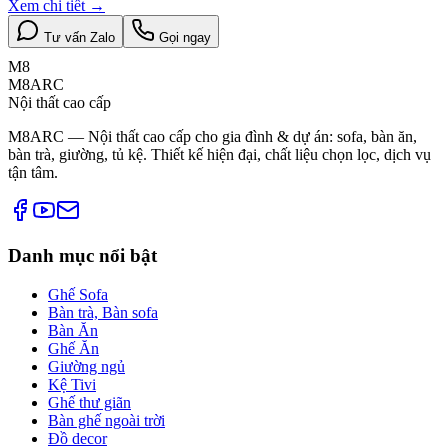
Xem chi tiết
→
Tư vấn Zalo
Gọi ngay
M8
M8ARC
Nội thất cao cấp
M8ARC — Nội thất cao cấp cho gia đình & dự án: sofa, bàn ăn,
bàn trà, giường, tủ kệ. Thiết kế hiện đại, chất liệu chọn lọc, dịch vụ
tận tâm.
Danh mục nổi bật
Ghế Sofa
Bàn trà, Bàn sofa
Bàn Ăn
Ghế Ăn
Giường ngủ
Kệ Tivi
Ghế thư giãn
Bàn ghế ngoài trời
Đồ decor