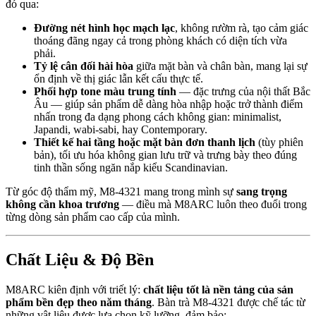
đó qua:
Đường nét hình học mạch lạc
, không rườm rà, tạo cảm giác
thoáng đãng ngay cả trong phòng khách có diện tích vừa
phải.
Tỷ lệ cân đối hài hòa
giữa mặt bàn và chân bàn, mang lại sự
ổn định về thị giác lẫn kết cấu thực tế.
Phối hợp tone màu trung tính
— đặc trưng của nội thất Bắc
Âu — giúp sản phẩm dễ dàng hòa nhập hoặc trở thành điểm
nhấn trong đa dạng phong cách không gian: minimalist,
Japandi, wabi-sabi, hay Contemporary.
Thiết kế hai tầng hoặc mặt bàn đơn thanh lịch
(tùy phiên
bản), tối ưu hóa không gian lưu trữ và trưng bày theo đúng
tinh thần sống ngăn nắp kiểu Scandinavian.
Từ góc độ thẩm mỹ, M8-4321 mang trong mình sự
sang trọng
không cần khoa trương
— điều mà M8ARC luôn theo đuổi trong
từng dòng sản phẩm cao cấp của mình.
Chất Liệu & Độ Bền
M8ARC kiên định với triết lý:
chất liệu tốt là nền tảng của sản
phẩm bền đẹp theo năm tháng
. Bàn trà M8-4321 được chế tác từ
những vật liệu được lựa chọn kỹ lưỡng, đảm bảo: